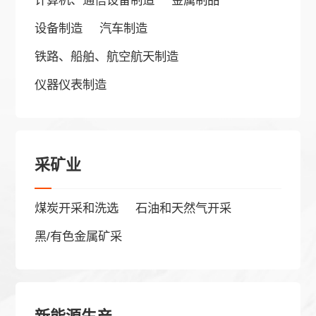
计算机、通信设备制造
金属制品
* 为必填项
设备制造
汽车制造
铁路、船舶、航空航天制造
仪器仪表制造
问题 / 建议
采矿业
煤炭开采和洗选
石油和天然气开采
黑/有色金属矿采
* 泰克曼承诺收集您的这些信息仅用于与您取得联系，帮助您更好
的了解我们。发送即代表您同意我们的
《隐私政策》
。